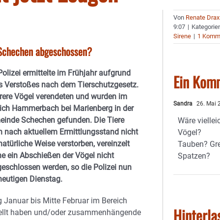
Von
Renate Drax
9:07
|
Kategorie
Sirene
|
1 Komm
Schechen abgeschossen?
Polizei ermittelte im Frühjahr aufgrund
Ein Kom
s Verstoßes nach dem Tierschutzgesetz.
ere Vögel verendeten und wurden im
Sandra
26. Mai 
ich Hammerbach bei Marienberg in der
inde Schechen gefunden. Die Tiere
Wäre viellei
n nach aktuellem Ermittlungsstand nicht
Vögel?
natürliche Weise verstorben, vereinzelt
Tauben? Gr
e ein Abschießen der Vögel nicht
Spatzen?
eschlossen werden, so die Polizei nun
eutigen Dienstag.
 Januar bis Mitte Februar im Bereich
Hinterla
tellt haben und/oder zusammenhängende