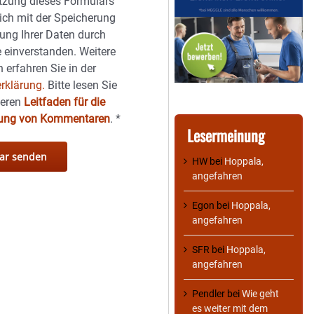
tzung dieses Formulars
sich mit der Speicherung
ung Ihrer Daten durch
 einverstanden. Weitere
 erfahren Sie in der
rklärung.
Bitte lesen Sie
seren
Leitfaden für die
hung von Kommentaren
.
*
Lesermeinung
HW
bei
Hoppala,
angefahren
Egon
bei
Hoppala,
angefahren
SFR
bei
Hoppala,
angefahren
Pendler
bei
Wie geht
es weiter mit dem