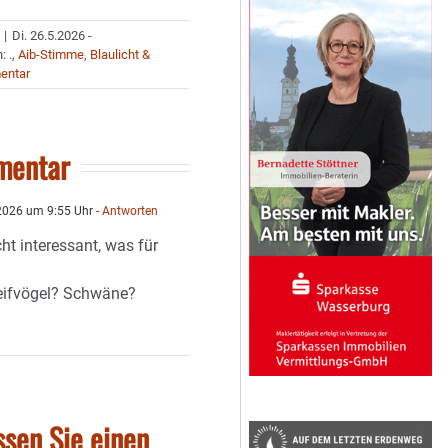
|
Di. 26.5.2026 -
n:
.
,
Aib-Stimme
,
Blaulicht &
entar
mentar
2026 um 9:55 Uhr
- Antworten
cht interessant, was für
eifvögel? Schwäne?
ssen Sie einen