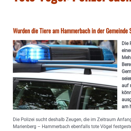
Wurden die Tiere am Hammerbach in der Gemeinde 
Die 
eine
Mehr
Bere
Geme
seie
auf 
könn
ausg
am h
Die Polizei sucht deshalb Zeugen, die im Zeitraum Anfang
Marienberg – Hammerbach ebenfalls tote Vögel festges