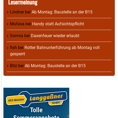
Lesermeinung
Lindner
bei
Ab Montag: Baustelle an der B15
Mufasa
bei
Handy statt Aufsichtspflicht
Sonnia
bei
Daxenfeuer wieder erlaubt
fish
bei
Rotter Bahnunterführung ab Montag voll
gesperrt
Bitz
bei
Ab Montag: Baustelle an der B15