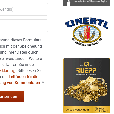
tzung dieses Formulars
sich mit der Speicherung
ung Ihrer Daten durch
 einverstanden. Weitere
 erfahren Sie in der
rklärung.
Bitte lesen Sie
seren
Leitfaden für die
hung von Kommentaren
.
*