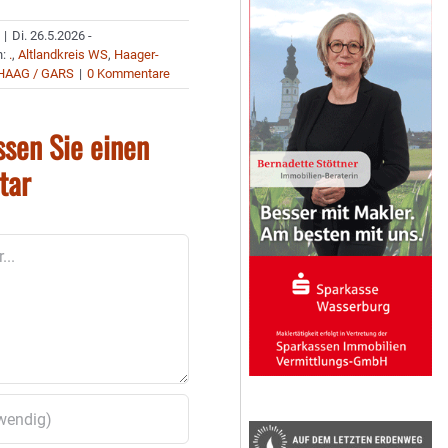
|
Di. 26.5.2026 -
n:
.
,
Altlandkreis WS
,
Haager-
HAAG / GARS
|
0 Kommentare
ssen Sie einen
tar