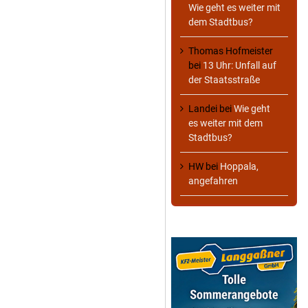
Wie geht es weiter mit
dem Stadtbus?
Thomas Hofmeister
bei
13 Uhr: Unfall auf
der Staatsstraße
Landei
bei
Wie geht
es weiter mit dem
Stadtbus?
HW
bei
Hoppala,
angefahren