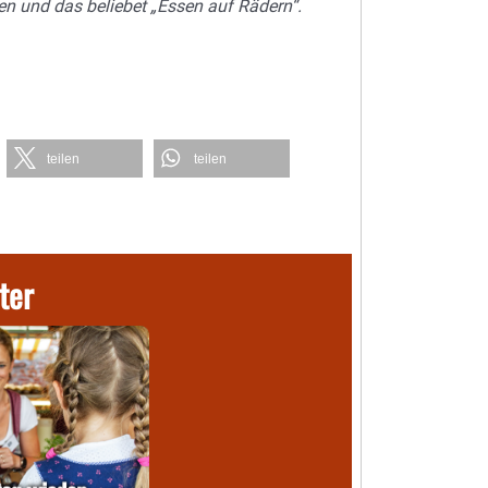
nen und das beliebet „Essen auf Rädern“.
teilen
teilen
ter