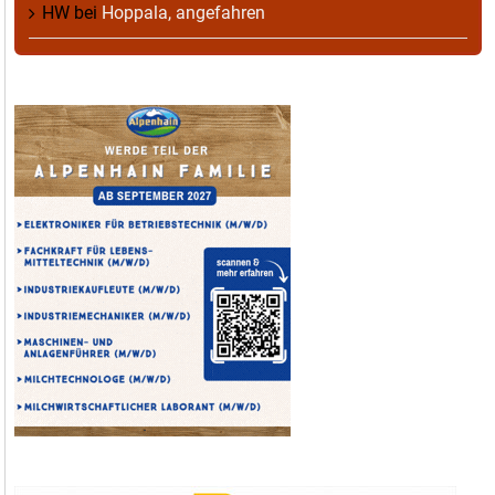
HW
bei
Hoppala, angefahren