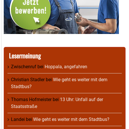
Lesermeinung
Zwischenruf
bei
Hoppala, angefahren
Christian Stadler
bei
Wie geht es weiter mit dem
Stadtbus?
Thomas Hofmeister
bei
13 Uhr: Unfall auf der
Staatsstraße
Landei
bei
Wie geht es weiter mit dem Stadtbus?