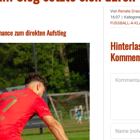
Von
Renate Drax
16:07
|
Kategori
FUSSBALL-A-KL
hance zum direkten Aufstieg
Hinterla
Kommen
Kommentar