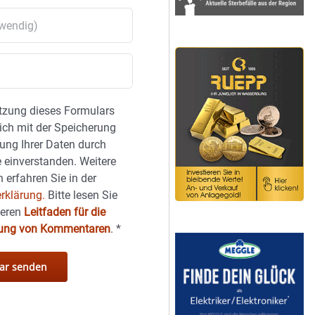
tzung dieses Formulars
sich mit der Speicherung
ung Ihrer Daten durch
 einverstanden. Weitere
 erfahren Sie in der
rklärung.
Bitte lesen Sie
seren
Leitfaden für die
hung von Kommentaren
.
*