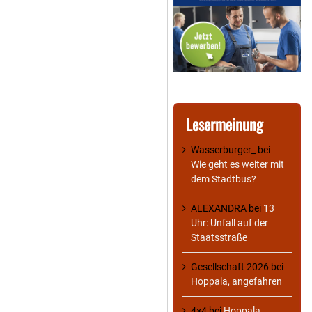
Lesermeinung
Wasserburger_
bei
Wie geht es weiter mit
dem Stadtbus?
ALEXANDRA
bei
13
Uhr: Unfall auf der
Staatsstraße
Gesellschaft 2026
bei
Hoppala, angefahren
4×4
bei
Hoppala,