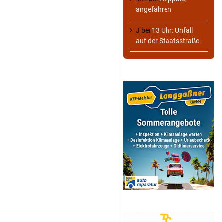
angefahren
J
bei
13 Uhr: Unfall
auf der Staatsstraße