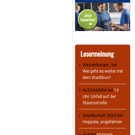
Lesermeinung
Wasserburger_
bei
Wie geht es weiter mit
dem Stadtbus?
ALEXANDRA
bei
13
Uhr: Unfall auf der
Staatsstraße
Gesellschaft 2026
bei
Hoppala, angefahren
4×4
bei
Hoppala,