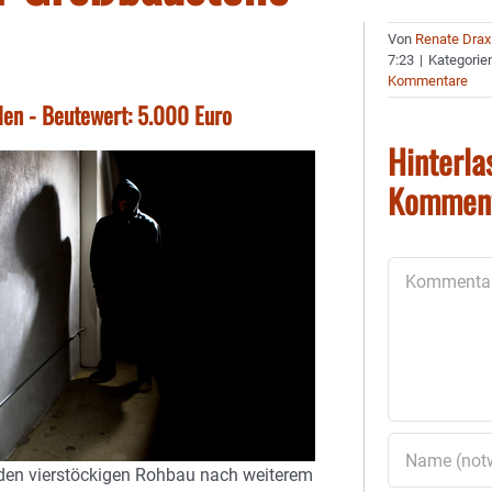
Von
Renate Drax
7:23
|
Kategorie
Kommentare
len - Beutewert: 5.000 Euro
Hinterla
Kommen
Kommentar
den vierstöckigen Rohbau nach weiterem