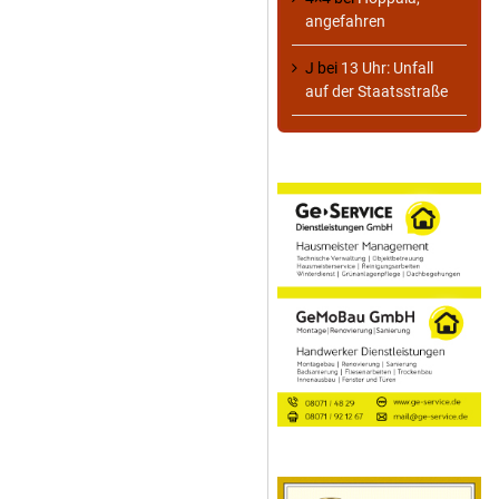
angefahren
J
bei
13 Uhr: Unfall
auf der Staatsstraße