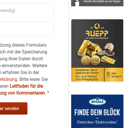
tzung dieses Formulars
sich mit der Speicherung
ung Ihrer Daten durch
 einverstanden. Weitere
 erfahren Sie in der
rklärung.
Bitte lesen Sie
seren
Leitfaden für die
hung von Kommentaren
.
*