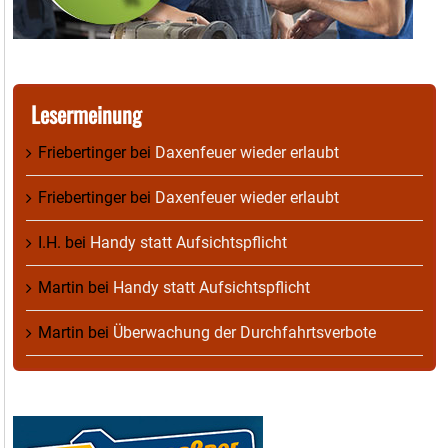
Lesermeinung
Friebertinger
bei
Daxenfeuer wieder erlaubt
Friebertinger
bei
Daxenfeuer wieder erlaubt
I.H.
bei
Handy statt Aufsichtspflicht
Martin
bei
Handy statt Aufsichtspflicht
Martin
bei
Überwachung der Durchfahrtsverbote