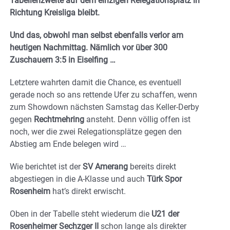
Tabellenzweite auf dem einzigen Relegationsplatz in
Richtung Kreisliga bleibt.
Und das, obwohl man selbst ebenfalls verlor am
heutigen Nachmittag. Nämlich vor über 300
Zuschauern 3:5 in Eiselfing …
Letztere wahrten damit die Chance, es eventuell
gerade noch so ans rettende Ufer zu schaffen, wenn
zum Showdown nächsten Samstag das Keller-Derby
gegen
Rechtmehring
ansteht. Denn völlig offen ist
noch, wer die zwei Relegationsplätze gegen den
Abstieg am Ende belegen wird …
Wie berichtet ist der
SV Amerang
bereits direkt
abgestiegen in die A-Klasse und auch
Türk Spor
Rosenheim
hat’s direkt erwischt.
Oben in der Tabelle steht wiederum die
U21 der
Rosenheimer Sechzger
II
schon lange als direkter