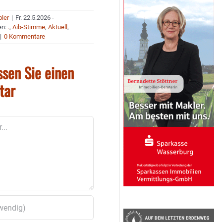
bler
|
Fr. 22.5.2026 -
en:
.
,
Aib-Stimme
,
Aktuell
,
|
0 Kommentare
ssen Sie einen
tar