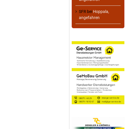
SFR
bei
Hoppala,
angefahren