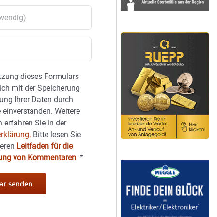
tzung dieses Formulars
sich mit der Speicherung
ung Ihrer Daten durch
 einverstanden. Weitere
 erfahren Sie in der
rklärung.
Bitte lesen Sie
seren
Leitfaden für die
hung von Kommentaren
.
*