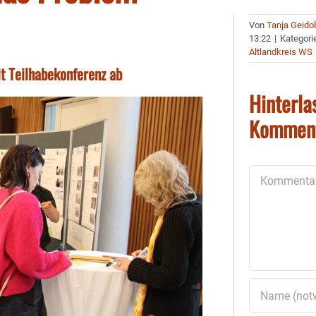
Von
Tanja Geido
13:22
|
Kategori
Altlandkreis WS
it Teilhabekonferenz ab
Hinterla
Kommen
Kommentar