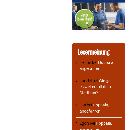
Lesermeinung
Heiner
bei
Hoppala,
angefahren
Landei
bei
Wie geht
es weiter mit dem
Stadtbus?
HW
bei
Hoppala,
angefahren
Egon
bei
Hoppala,
angefahren