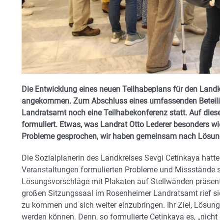
Die Entwicklung eines neuen Teilhabeplans für den Landk
angekommen. Zum Abschluss eines umfassenden Beteil
Landratsamt noch eine Teilhabekonferenz statt. Auf die
formuliert. Etwas, was Landrat Otto Lederer besonders wi
Probleme gesprochen, wir haben gemeinsam nach Lösun
Die Sozialplanerin des Landkreises Sevgi Cetinkaya hatt
Veranstaltungen formulierten Probleme und Missstände s
Lösungsvorschläge mit Plakaten auf Stellwänden präsenti
großen Sitzungssaal im Rosenheimer Landratsamt rief sie
zu kommen und sich weiter einzubringen. Ihr Ziel, Lösunge
werden können. Denn, so formulierte Cetinkaya es, „nicht