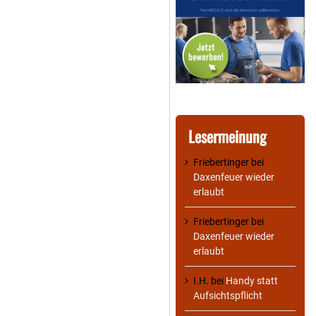
Lesermeinung
Friebertinger
bei
Daxenfeuer wieder
erlaubt
Friebertinger
bei
Daxenfeuer wieder
erlaubt
I.H.
bei
Handy statt
Aufsichtspflicht