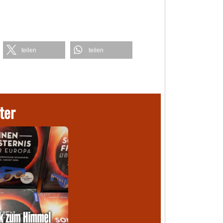
teilen
teilen
ter