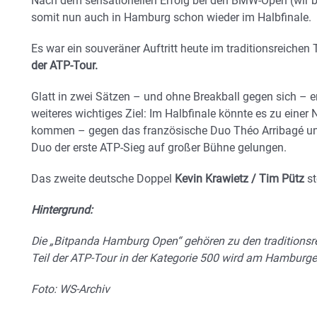
Nach dem sensationellen Erfolg bei den BMW-Open (wir be
somit nun auch in Hamburg schon wieder im Halbfinale.
Es war ein souveräner Auftritt heute im traditionsreichen 
der ATP-Tour.
Glatt in zwei Sätzen – und ohne Breakball gegen sich – e
weiteres wichtiges Ziel: Im Halbfinale könnte es zu eine
kommen – gegen das französische Duo Théo Arribagé un
Duo der erste ATP-Sieg auf großer Bühne gelungen.
Das zweite deutsche Doppel
Kevin Krawietz / Tim Pütz
st
Hintergrund:
Die „Bitpanda Hamburg Open“ gehören zu den traditionsre
Teil der ATP-Tour in der Kategorie 500 wird am Hamburg
Foto: WS-Archiv