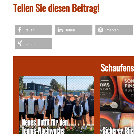
Teilen Sie diesen Beitrag!
teilen
teilen
merken
teilen
Schaufens