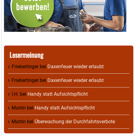
Lesermeinung
Friebertinger
bei
Daxenfeuer wieder erlaubt
Friebertinger
bei
Daxenfeuer wieder erlaubt
I.H.
bei
Handy statt Aufsichtspflicht
Martin
bei
Handy statt Aufsichtspflicht
Martin
bei
Überwachung der Durchfahrtsverbote