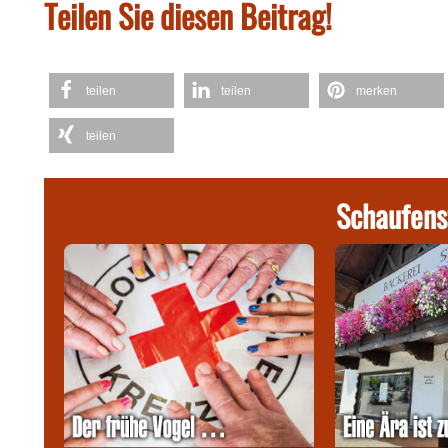
Teilen Sie diesen Beitrag!
teilen
teilen
merken
teilen
Schaufens