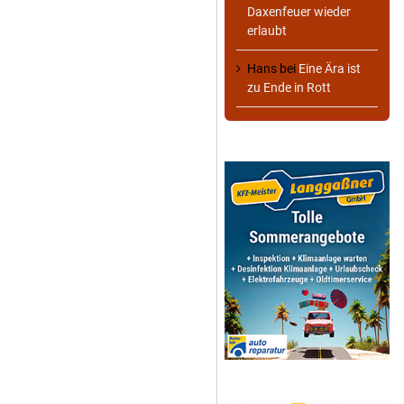
Daxenfeuer wieder
erlaubt
Hans
bei
Eine Ära ist
zu Ende in Rott