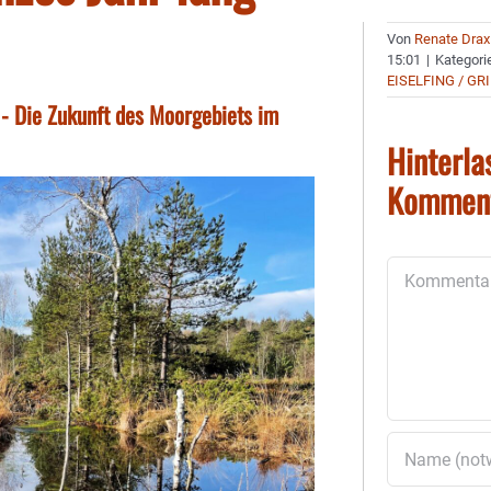
Von
Renate Drax
15:01
|
Kategori
EISELFING / GR
t - Die Zukunft des Moorgebiets im
Hinterla
Kommen
Kommentar