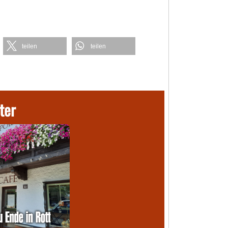
teilen
teilen
ter