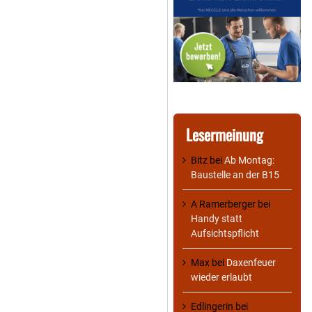
Lesermeinung
Bitz
bei
Ab Montag:
Baustelle an der B15
A Ramerberger
bei
Handy statt
Aufsichtspflicht
Max
bei
Daxenfeuer
wieder erlaubt
Edlingerin
bei