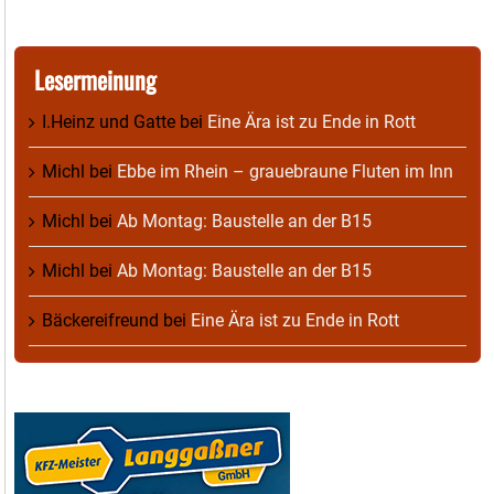
Lesermeinung
I.Heinz und Gatte
bei
Eine Ära ist zu Ende in Rott
Michl
bei
Ebbe im Rhein – grauebraune Fluten im Inn
Michl
bei
Ab Montag: Baustelle an der B15
Michl
bei
Ab Montag: Baustelle an der B15
Bäckereifreund
bei
Eine Ära ist zu Ende in Rott