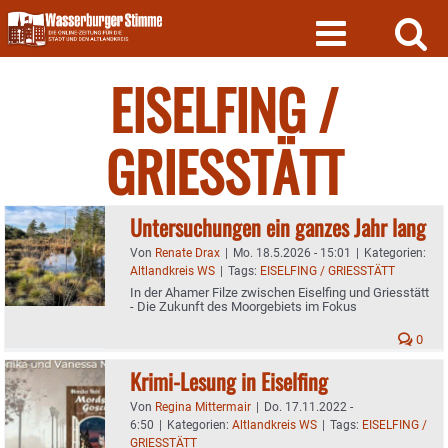
Skip
to
content
EISELFING /
GRIESSTÄTT
Untersuchungen ein ganzes Jahr lang
Von
Renate Drax
|
Mo. 18.5.2026 - 15:01
|
Kategorien:
Altlandkreis WS
|
Tags:
EISELFING / GRIESSTÄTT
In der Ahamer Filze zwischen Eiselfing und Griesstätt
- Die Zukunft des Moorgebiets im Fokus
0
Krimi-Lesung in Eiselfing
Von
Regina Mittermair
|
Do. 17.11.2022 -
6:50
|
Kategorien:
Altlandkreis WS
|
Tags:
EISELFING /
GRIESSTÄTT