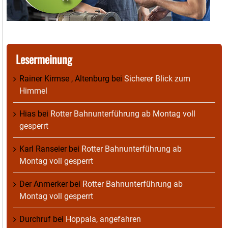
Lesermeinung
Rainer Kirmse , Altenburg
bei
Sicherer Blick zum
Himmel
Hias
bei
Rotter Bahnunterführung ab Montag voll
gesperrt
Karl Ranseier
bei
Rotter Bahnunterführung ab
Montag voll gesperrt
Der Anmerker
bei
Rotter Bahnunterführung ab
Montag voll gesperrt
Durchruf
bei
Hoppala, angefahren