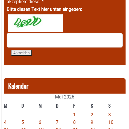
*
akzeptiere diese.
Bitte diesen Text hier unten eingeben:
Kalender
Mai 2026
M
D
M
D
F
S
S
1
2
3
4
5
6
7
8
9
10