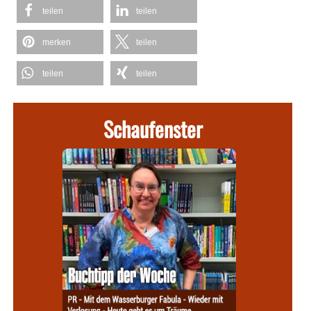
teilen
teilen
merken
teilen
teilen
teilen
Schaufenster