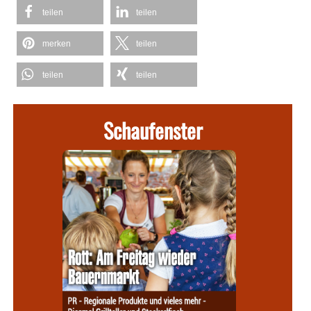
teilen
teilen
merken
teilen
teilen
teilen
Schaufenster