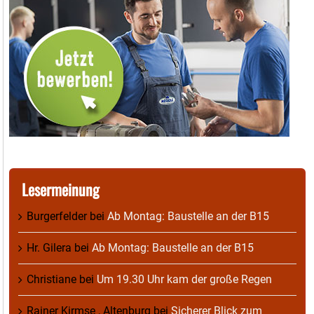
Lesermeinung
Burgerfelder
bei
Ab Montag: Baustelle an der B15
Hr. Gilera
bei
Ab Montag: Baustelle an der B15
Christiane
bei
Um 19.30 Uhr kam der große Regen
Rainer Kirmse , Altenburg
bei
Sicherer Blick zum