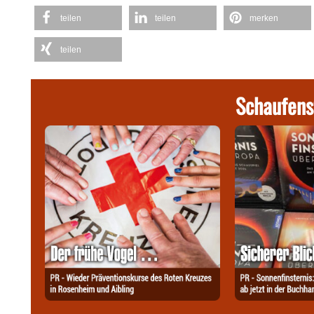
teilen
teilen
merken
teilen
Schaufens