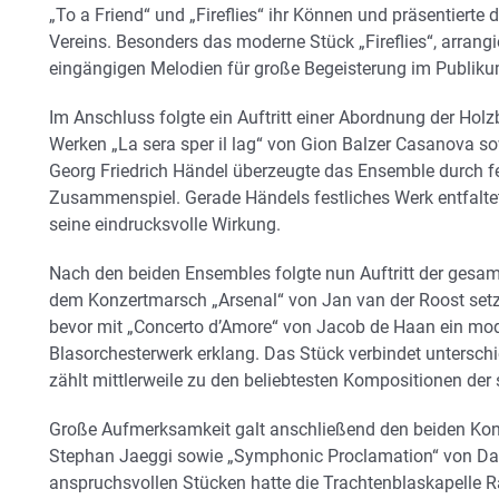
„To a Friend“ und „Fireflies“ ihr Können und präsentiert
Vereins. Besonders das moderne Stück „Fireflies“, arrang
eingängigen Melodien für große Begeisterung im Publiku
Im Anschluss folgte ein Auftritt einer Abordnung der Holzb
Werken „La sera sper il lag“ von Gion Balzer Casanova s
Georg Friedrich Händel überzeugte das Ensemble durch f
Zusammenspiel. Gerade Händels festliches Werk entfaltet
seine eindrucksvolle Wirkung.
Nach den beiden Ensembles folgte nun Auftritt der gesa
dem Konzertmarsch „Arsenal“ von Jan van der Roost setzte
bevor mit „Concerto d’Amore“ von Jacob de Haan ein mo
Blasorchesterwerk erklang. Das Stück verbindet unterschi
zählt mittlerweile zu den beliebtesten Kompositionen d
Große Aufmerksamkeit galt anschließend den beiden Kon
Stephan Jaeggi sowie „Symphonic Proclamation“ von Davi
anspruchsvollen Stücken hatte die Trachtenblaskapelle R