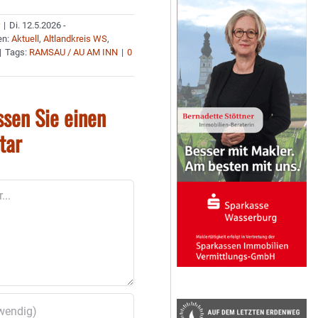
r
|
Di. 12.5.2026 -
en:
Aktuell
,
Altlandkreis WS
,
|
Tags:
RAMSAU / AU AM INN
|
0
ssen Sie einen
tar