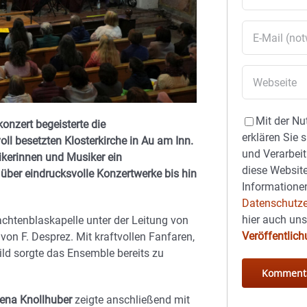
Mit der Nu
nzert begeisterte die
erklären Sie 
ll besetzten Klosterkirche in Au am Inn.
und Verarbeit
sikerinnen und Musiker ein
diese Website
über eindrucksvolle Konzertwerke bis hin
Informationen
Datenschutze
hier auch un
rachtenblaskapelle unter der Leitung von
Veröffentlic
n F. Desprez. Mit kraftvollen Fanfaren,
d sorgte das Ensemble bereits zu
ena Knollhuber
zeigte anschließend mit