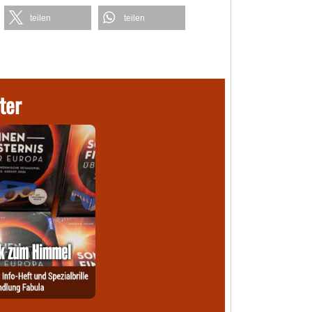
teilen
teilen
ter