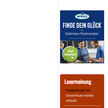
Lesermeinung
Friebertinger
bei
Daxenfeuer wieder
erlaubt