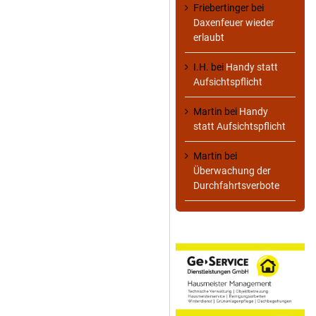
Friebertinger
bei
Daxenfeuer wieder
erlaubt
I.H.
bei
Handy statt
Aufsichtspflicht
Martin
bei
Handy
statt Aufsichtspflicht
Martin
bei
Überwachung der
Durchfahrtsverbote