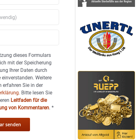
tzung dieses Formulars
sich mit der Speicherung
ung Ihrer Daten durch
 einverstanden. Weitere
 erfahren Sie in der
rklärung.
Bitte lesen Sie
seren
Leitfaden für die
hung von Kommentaren
.
*