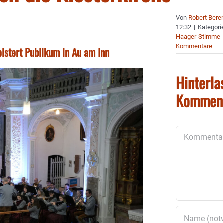
Von
Robert Bere
12:32
|
Kategori
Haager-Stimme
Kommentare
istert Publikum in Au am Inn
Hinterla
Kommen
Kommentar