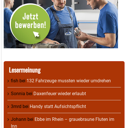
Lesermeinung
fish
bei
132 Fahrzeuge mussten wieder umdrehen
Sonnia
bei
Daxenfeuer wieder erlaubt
3mrd
bei
Handy statt Aufsichtspflicht
Johann
bei
Ebbe im Rhein – grauebraune Fluten im
Inn