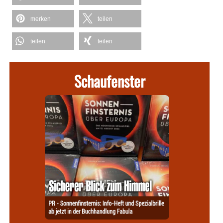
merken
teilen
teilen
teilen
Schaufenster