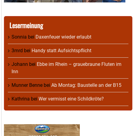
Lesermeinung
Sonnia
bei
Daxenfeuer wieder erlaubt
3mrd
bei
Handy statt Aufsichtspflicht
Johann
bei
Ebbe im Rhein – grauebraune Fluten im
Inn
Munner Benne
bei
Ab Montag: Baustelle an der B15
Kathrina
bei
Wer vermisst eine Schildkröte?