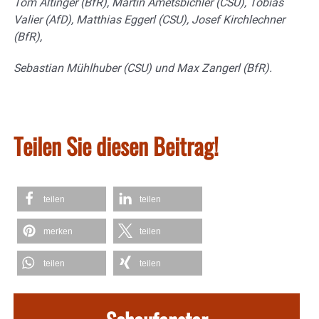
Tom Altinger (BfR), Martin Ametsbichler (CSU), Tobias
Valier (AfD), Matthias Eggerl (CSU), Josef Kirchlechner
(BfR),
Sebastian Mühlhuber (CSU) und Max Zangerl (BfR).
Teilen Sie diesen Beitrag!
teilen
teilen
merken
teilen
teilen
teilen