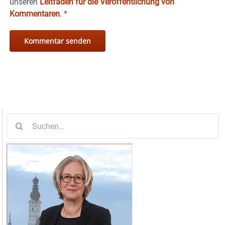
unseren
Leitfaden für die Veröffentlichung von
Kommentaren
.
*
Suche
nach: