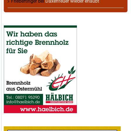
Friebertinger
bei
Daxenfeuer wieder erlaubt