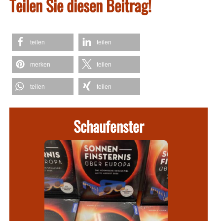
Teilen Sie diesen Beitrag!
teilen
teilen
merken
teilen
teilen
teilen
Schaufenster