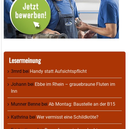
Lesermeinung
3mrd
bei
Handy statt Aufsichtspflicht
Johann
bei
Ebbe im Rhein – grauebraune Fluten im
Inn
Munner Benne
bei
Ab Montag: Baustelle an der B15
Kathrina
bei
Wer vermisst eine Schildkröte?