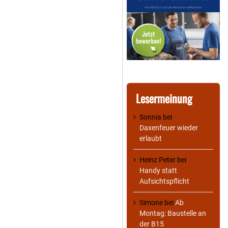
Lesermeinung
Sonnia
bei
Daxenfeuer wieder
erlaubt
Heinz Peter
bei
Handy statt
Aufsichtspflicht
Simone
bei
Ab
Montag: Baustelle an
der B15