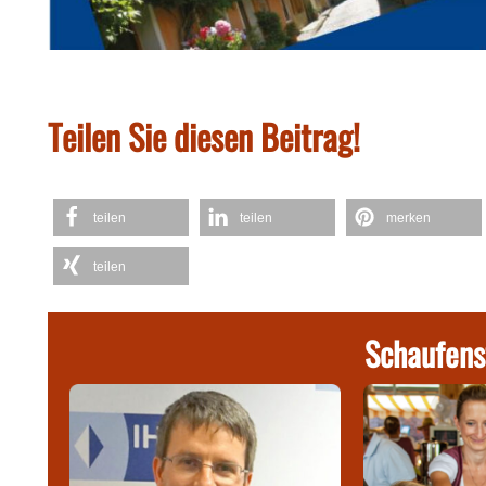
Teilen Sie diesen Beitrag!
teilen
teilen
merken
teilen
Schaufens