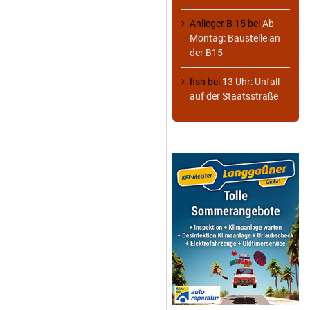
Anlieger B 15
bei
Ab
Montag: Baustelle an
der B15
fish
bei
13 Uhr: Unfall
auf der Staatsstraße