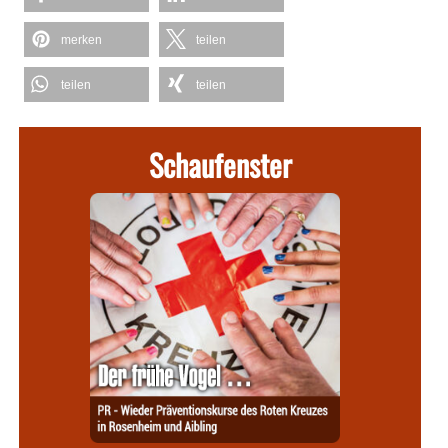
merken
teilen
teilen
teilen
Schaufenster