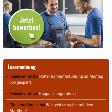
Lesermeinung
Feuerwehrler
bei
Rotter Bahnunterführung ab Montag
voll gesperrt
Zwischenruf
bei
Hoppala, angefahren
Christian Stadler
bei
Wie geht es weiter mit dem
Stadtbus?