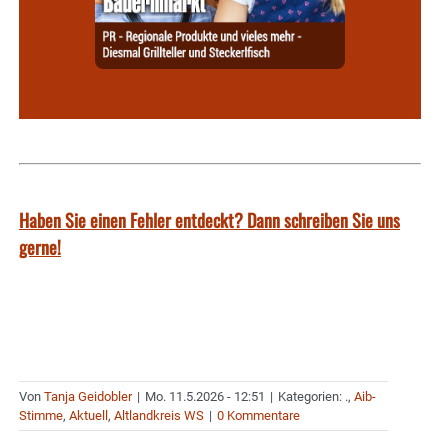
Haben Sie einen Fehler entdeckt? Dann schreiben Sie uns
gerne!
Von
Tanja Geidobler
|
Mo. 11.5.2026 - 12:51
|
Kategorien:
.
,
Aib-
Stimme
,
Aktuell
,
Altlandkreis WS
|
0 Kommentare