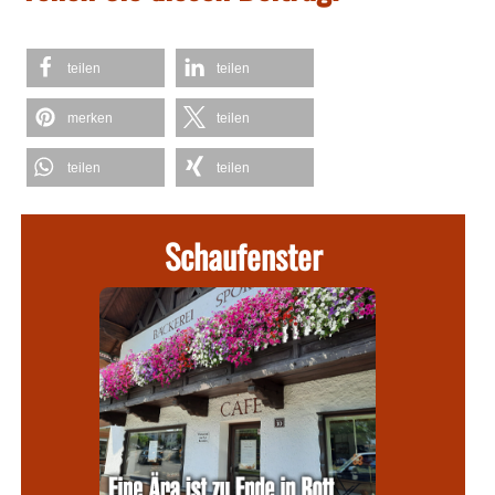
teilen
teilen
merken
teilen
teilen
teilen
Schaufenster