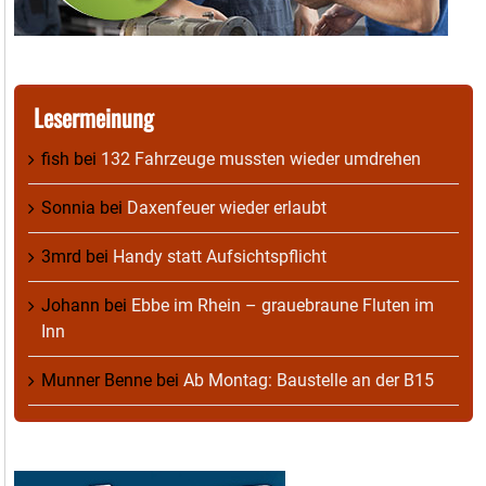
Lesermeinung
fish
bei
132 Fahrzeuge mussten wieder umdrehen
Sonnia
bei
Daxenfeuer wieder erlaubt
3mrd
bei
Handy statt Aufsichtspflicht
Johann
bei
Ebbe im Rhein – grauebraune Fluten im
Inn
Munner Benne
bei
Ab Montag: Baustelle an der B15