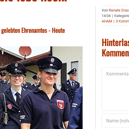
Von
Renate Drax
14:04
|
Kategori
AHAM
|
0 Komm
 gelebten Ehrenamtes - Heute
Hinterla
Kommen
Kommentar