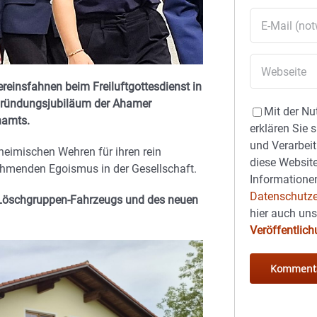
ereinsfahnen beim Freiluftgottesdienst in
n Gründungsjubiläum der Ahamer
Mit der Nu
namts.
erklären Sie 
und Verarbeit
heimischen Wehren für ihren rein
diese Website
ehmenden Egoismus in der Gesellschaft.
Informationen
Datenschutze
 Löschgruppen-Fahrzeugs und des neuen
hier auch un
Veröffentlic