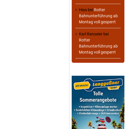
Hias
bei
Rotter
Bahnunterführung ab
Montag voll gesperrt
Karl Ranseier
bei
Rotter
Bahnunterführung ab
Montag voll gesperrt