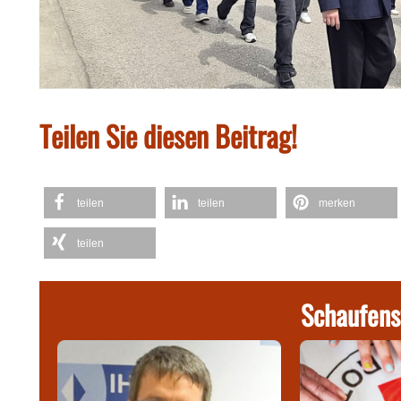
Teilen Sie diesen Beitrag!
teilen
teilen
merken
teilen
Schaufens