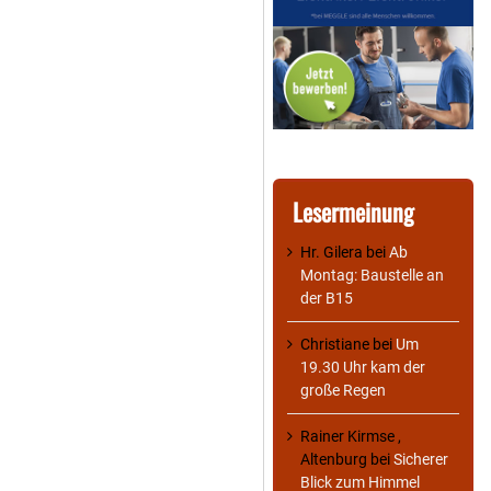
Lesermeinung
Hr. Gilera
bei
Ab
Montag: Baustelle an
der B15
Christiane
bei
Um
19.30 Uhr kam der
große Regen
Rainer Kirmse ,
Altenburg
bei
Sicherer
Blick zum Himmel