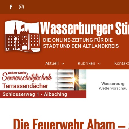
Skip
Facebook
Instagram
to
content
Aktuell
Rubriken
Kontakt
Die Feuerwehr Aham – s