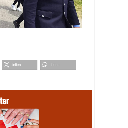
teilen
teilen
ter