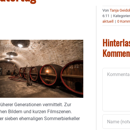
Von
Tanja Geido
6:11
|
Kategorie
aktuell
|
0 Komm
Hinterla
Kommen
Kommentar
herer Generationen vermittelt. Zur
chen Bildern und kurzen Filmszenen.
er sieben ehemaligen Sommerbierkeller