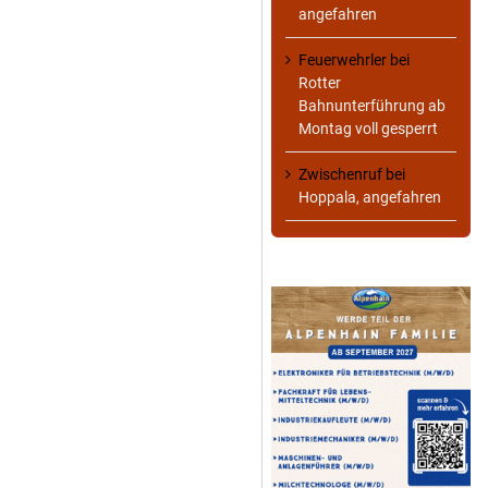
angefahren
Feuerwehrler
bei
Rotter
Bahnunterführung ab
Montag voll gesperrt
Zwischenruf
bei
Hoppala, angefahren