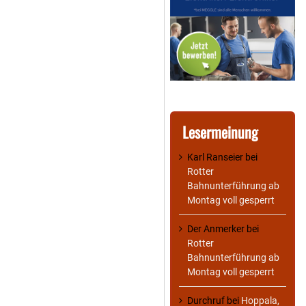
Lesermeinung
Karl Ranseier
bei
Rotter
Bahnunterführung ab
Montag voll gesperrt
Der Anmerker
bei
Rotter
Bahnunterführung ab
Montag voll gesperrt
Durchruf
bei
Hoppala,