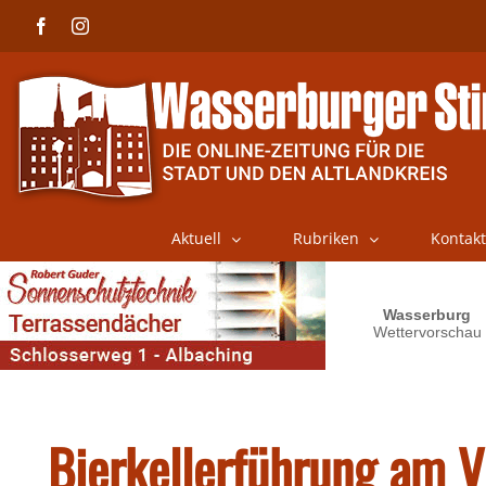
Skip
Facebook
Instagram
to
content
Aktuell
Rubriken
Kontakt
Bierkellerführung am V