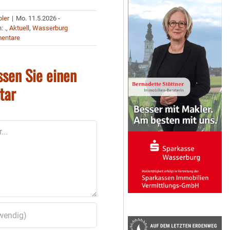
bler
|
Mo. 11.5.2026 -
n:
.
,
Aktuell
,
Wasserburg
entare
ssen Sie einen
tar