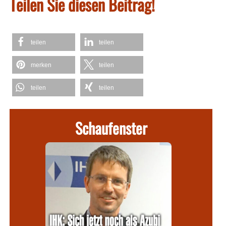
Teilen Sie diesen Beitrag!
teilen
teilen
merken
teilen
teilen
teilen
Schaufenster