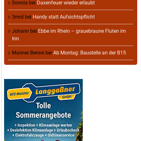
Sonnia
bei
Daxenfeuer wieder erlaubt
3mrd
bei
Handy statt Aufsichtspflicht
Johann
bei
Ebbe im Rhein – grauebraune Fluten im
Inn
Munner Benne
bei
Ab Montag: Baustelle an der B15