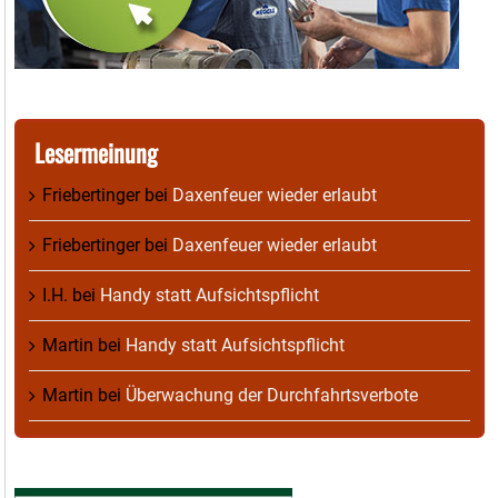
Lesermeinung
Friebertinger
bei
Daxenfeuer wieder erlaubt
Friebertinger
bei
Daxenfeuer wieder erlaubt
I.H.
bei
Handy statt Aufsichtspflicht
Martin
bei
Handy statt Aufsichtspflicht
Martin
bei
Überwachung der Durchfahrtsverbote