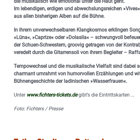
die musikalisch wie emotional unter die Haut geht.
Im lebendigen, erdigen und abwechslungsreichen »Vives«-
aus allen bisherigen Alben auf die Bühne.
In ihrem unverwechselbaren Klangkosmos erklingen Songs wi
»Lüna«, »Caprize« oder »Dolasila« – schwungvoll befeuer
der Schuen-Schwestern, groovig getragen von der Kontraba
veredelt durch die Gitarrensoli von ihrem Begleiter – Raff
Tempowechsel und die musikalische Vielfalt sind dabei 
charmant umrahmt von humorvollen Erzählungen und wit
Bühnengeschichte der ladinischen »Wasserfrauen«.
Unter
www.fichters-tickets.de
gibt’s die Eintrittskarten …
Foto: Fichters / Presse