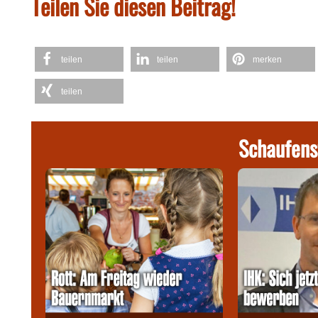
Teilen Sie diesen Beitrag!
teilen
teilen
merken
teilen
Schaufens