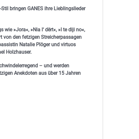
Stil bringen GANES ihre Lieblingslieder
e »Jora«, »Nia l‘ dërt«, »I te diji no«,
t von den fetzigen Streicherpassagen
ssistin Natalie Plöger und virtuos
ael Holzhauser.
schwindelerregend – und werden
zigen Anekdoten aus über 15 Jahren