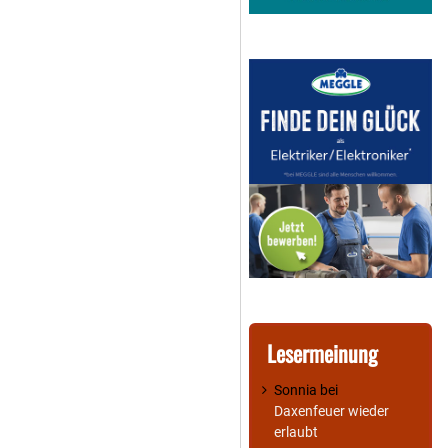
Lesermeinung
Sonnia
bei
Daxenfeuer wieder
erlaubt