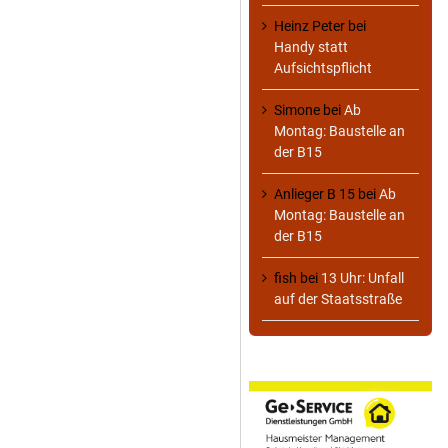
Heinz Peter
bei
Handy statt
Aufsichtspflicht
Simone
bei
Ab
Montag: Baustelle an
der B15
Anlieger B 15
bei
Ab
Montag: Baustelle an
der B15
fish
bei
13 Uhr: Unfall
auf der Staatsstraße