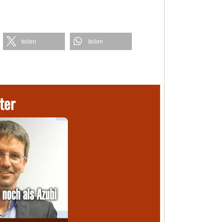
teilen
teilen
ter