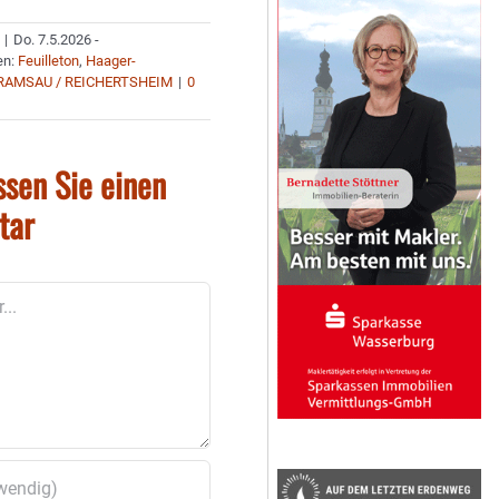
|
Do. 7.5.2026 -
en:
Feuilleton
,
Haager-
RAMSAU / REICHERTSHEIM
|
0
ssen Sie einen
tar