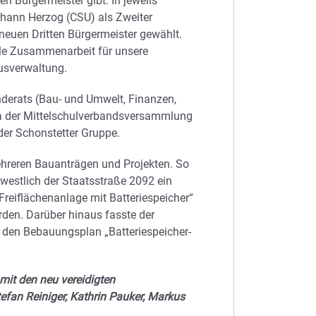
n Bürgermeister gibt. In jeweils
hann Herzog (CSU) als Zweiter
neuen Dritten Bürgermeister gewählt.
olle Zusammenarbeit für unsere
usverwaltung.
nderats (Bau- und Umwelt, Finanzen,
a der Mittelschulverbandsversammlung
er Schonstetter Gruppe.
hreren Bauanträgen und Projekten. So
westlich der Staatsstraße 2092 ein
reiflächenanlage mit Batteriespeicher“
en. Darüber hinaus fasste der
 den Bebauungsplan „Batteriespeicher-
 mit den neu vereidigten
efan Reiniger, Kathrin Pauker, Markus