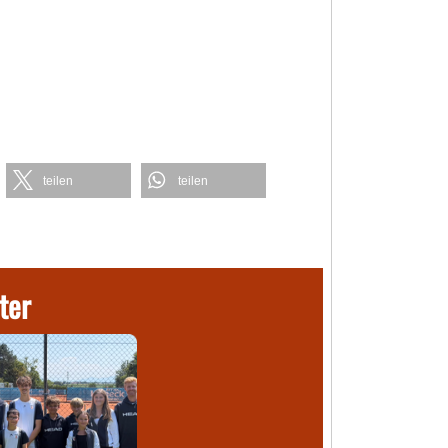
teilen
teilen
ter