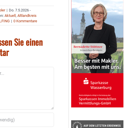
bler
|
Do. 7.5.2026 -
en:
Aktuell
,
Altlandkreis
LFING
|
0 Kommentare
ssen Sie einen
tar