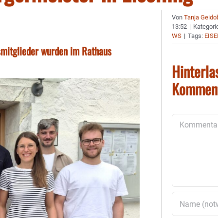
Von
Tanja Geido
13:52
|
Kategori
WS
|
Tags:
EISE
smitglieder wurden im Rathaus
Hinterla
Kommen
Kommentar