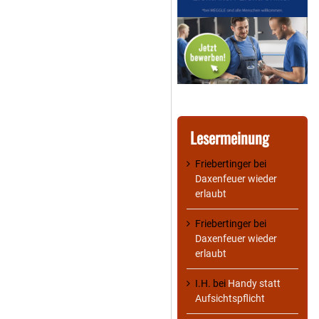
Lesermeinung
Friebertinger
bei
Daxenfeuer wieder
erlaubt
Friebertinger
bei
Daxenfeuer wieder
erlaubt
I.H.
bei
Handy statt
Aufsichtspflicht