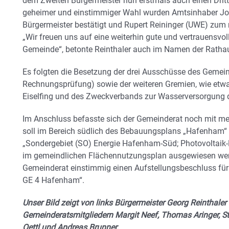
dem Zweiten Bürgermeister nun erstmals auch einen Dritte
geheimer und einstimmiger Wahl wurden Amtsinhaber Jo
Bürgermeister bestätigt und Rupert Reininger (UWE) zum 
„Wir freuen uns auf eine weiterhin gute und vertrauensv
Gemeinde“, betonte Reinthaler auch im Namen der Ratha
Es folgten die Besetzung der drei Ausschüsse des Gemei
Rechnungsprüfung) sowie der weiteren Gremien, wie etw
Eiselfing und des Zweckverbands zur Wasserversorgung d
Im Anschluss befasste sich der Gemeinderat noch mit me
soll im Bereich südlich des Bebauungsplans „Hafenham“ 
„Sondergebiet (SO) Energie Hafenham-Süd; Photovoltaik-F
im gemeindlichen Flächennutzungsplan ausgewiesen werd
Gemeinderat einstimmig einen Aufstellungsbeschluss für
GE 4 Hafenham“.
Unser Bild zeigt von links Bürgermeister Georg Reinthaler
Gemeinderatsmitgliedern Margit Neef, Thomas Aringer, St
Oettl und Andreas Brunner.