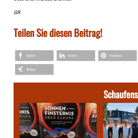
GR
Teilen Sie diesen Beitrag!
teilen
teilen
merken
teilen
Schaufens