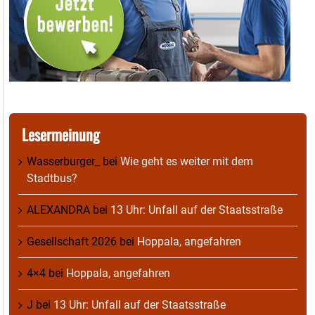
Lesermeinung
Wasserburger_
bei
Wie geht es weiter mit dem
Stadtbus?
ALEXANDRA
bei
13 Uhr: Unfall auf der Staatsstraße
Gesellschaft 2026
bei
Hoppala, angefahren
4×4
bei
Hoppala, angefahren
J
bei
13 Uhr: Unfall auf der Staatsstraße