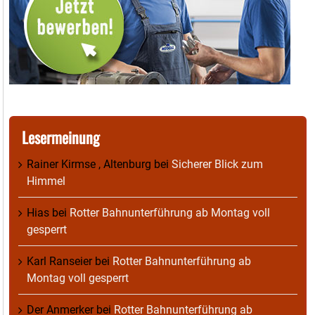
Lesermeinung
Rainer Kirmse , Altenburg
bei
Sicherer Blick zum
Himmel
Hias
bei
Rotter Bahnunterführung ab Montag voll
gesperrt
Karl Ranseier
bei
Rotter Bahnunterführung ab
Montag voll gesperrt
Der Anmerker
bei
Rotter Bahnunterführung ab