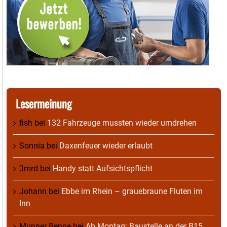
Lesermeinung
fish
bei
132 Fahrzeuge mussten wieder umdrehen
Sonnia
bei
Daxenfeuer wieder erlaubt
3mrd
bei
Handy statt Aufsichtspflicht
Johann
bei
Ebbe im Rhein – grauebraune Fluten im
Inn
Munner Benne
bei
Ab Montag: Baustelle an der B15