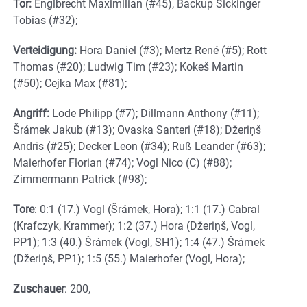
Tor:
Englbrecht Maximilian (#45), Backup Sickinger
Tobias (#32);
Verteidigung:
Hora Daniel (#3); Mertz René (#5); Rott
Thomas (#20); Ludwig Tim (#23); Kokeš Martin
(#50); Cejka Max (#81);
Angriff:
Lode Philipp (#7); Dillmann Anthony (#11);
Šrámek Jakub (#13); Ovaska Santeri (#18); Džeriņš
Andris (#25); Decker Leon (#34); Ruß Leander (#63);
Maierhofer Florian (#74); Vogl Nico (C) (#88);
Zimmermann Patrick (#98);
Tore
: 0:1 (17.) Vogl (Šrámek, Hora); 1:1 (17.) Cabral
(Krafczyk, Krammer); 1:2 (37.) Hora (Džeriņš, Vogl,
PP1); 1:3 (40.) Šrámek (Vogl, SH1); 1:4 (47.) Šrámek
(Džeriņš, PP1); 1:5 (55.) Maierhofer (Vogl, Hora);
Zuschauer
: 200,