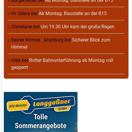
Burgerfelder
bei
Ab Montag: Baustelle an der B15
Hr. Gilera
bei
Ab Montag: Baustelle an der B15
Christiane
bei
Um 19.30 Uhr kam der große Regen
Rainer Kirmse , Altenburg
bei
Sicherer Blick zum
Himmel
Hias
bei
Rotter Bahnunterführung ab Montag voll
gesperrt