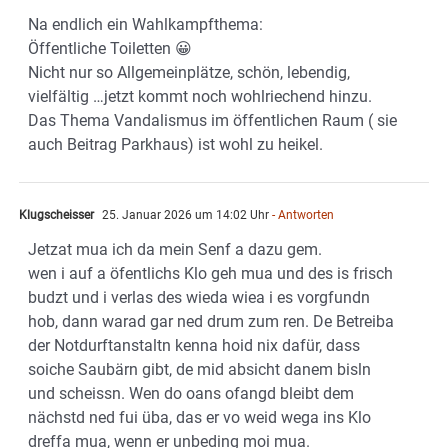
Na endlich ein Wahlkampfthema:
Öffentliche Toiletten 😀
Nicht nur so Allgemeinplätze, schön, lebendig,
vielfältig …jetzt kommt noch wohlriechend hinzu.
Das Thema Vandalismus im öffentlichen Raum ( sie
auch Beitrag Parkhaus) ist wohl zu heikel.
Klugscheisser
25. Januar 2026 um 14:02 Uhr
- Antworten
Jetzat mua ich da mein Senf a dazu gem.
wen i auf a öfentlichs Klo geh mua und des is frisch
budzt und i verlas des wieda wiea i es vorgfundn
hob, dann warad gar ned drum zum ren. De Betreiba
der Notdurftanstaltn kenna hoid nix dafür, dass
soiche Saubärn gibt, de mid absicht danem bisln
und scheissn. Wen do oans ofangd bleibt dem
nächstd ned fui üba, das er vo weid wega ins Klo
dreffa mua, wenn er unbeding moi mua.