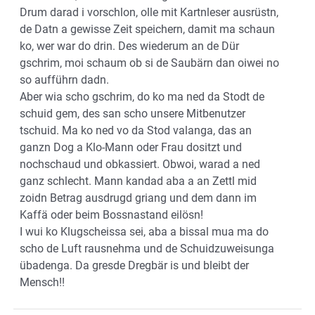
Drum darad i vorschlon, olle mit Kartnleser ausrüstn,
de Datn a gewisse Zeit speichern, damit ma schaun
ko, wer war do drin. Des wiederum an de Dür
gschrim, moi schaum ob si de Saubärn dan oiwei no
so aufführn dadn.
Aber wia scho gschrim, do ko ma ned da Stodt de
schuid gem, des san scho unsere Mitbenutzer
tschuid. Ma ko ned vo da Stod valanga, das an
ganzn Dog a Klo-Mann oder Frau dositzt und
nochschaud und obkassiert. Obwoi, warad a ned
ganz schlecht. Mann kandad aba a an Zettl mid
zoidn Betrag ausdrugd griang und dem dann im
Kaffä oder beim Bossnastand eilösn!
I wui ko Klugscheissa sei, aba a bissal mua ma do
scho de Luft rausnehma und de Schuidzuweisunga
übadenga. Da gresde Dregbär is und bleibt der
Mensch!!