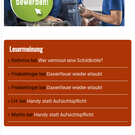
Lesermeinung
Kathrina
bei
Wer vermisst eine Schildkröte?
Friebertinger
bei
Daxenfeuer wieder erlaubt
Friebertinger
bei
Daxenfeuer wieder erlaubt
I.H.
bei
Handy statt Aufsichtspflicht
Martin
bei
Handy statt Aufsichtspflicht