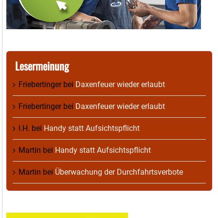
Lesermeinung
Friebertinger
bei
Daxenfeuer wieder erlaubt
Friebertinger
bei
Daxenfeuer wieder erlaubt
I.H.
bei
Handy statt Aufsichtspflicht
Martin
bei
Handy statt Aufsichtspflicht
Martin
bei
Überwachung der Durchfahrtsverbote