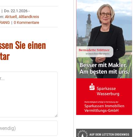
r
|
Do. 22.1.2026 -
en:
Aktuell
,
Altlandkreis
RANG
|
0 Kommentare
ssen Sie einen
tar