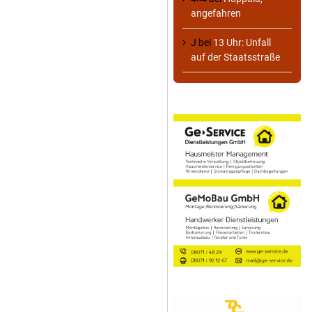
angefahren
J
bei
13 Uhr: Unfall
auf der Staatsstraße