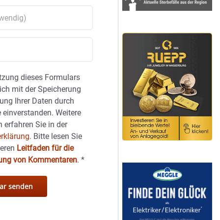
tzung dieses Formulars
sich mit der Speicherung
ung Ihrer Daten durch
 einverstanden. Weitere
 erfahren Sie in der
rklärung.
Bitte lesen Sie
seren
Leitfaden für die
hung von Kommentaren
.
*