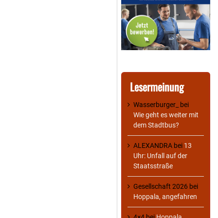
Lesermeinung
Wasserburger_
bei
Wie geht es weiter mit
dem Stadtbus?
ALEXANDRA
bei
13
Uhr: Unfall auf der
Staatsstraße
Gesellschaft 2026
bei
Hoppala, angefahren
4×4
bei
Hoppala,