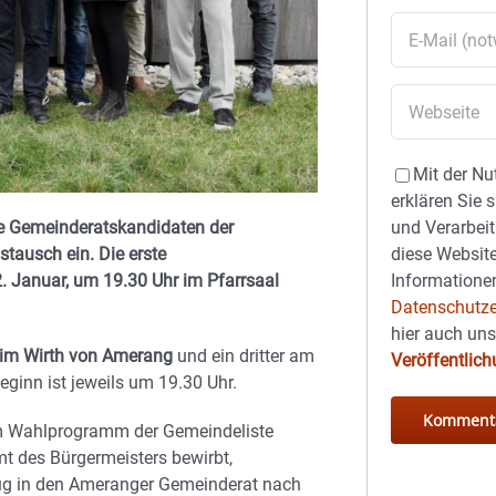
Mit der Nu
erklären Sie 
und Verarbeit
ie Gemeinderatskandidaten der
diese Website
ausch ein. Die erste
Informationen
. Januar, um 19.30 Uhr im Pfarrsaal
Datenschutze
hier auch un
eim Wirth von Amerang
und ein dritter am
Veröffentlic
Beginn ist jeweils um 19.30 Uhr.
um Wahlprogramm der Gemeindeliste
mt des Bürgermeisters bewirbt,
zug in den Ameranger Gemeinderat nach