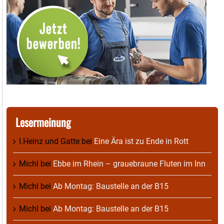
Lesermeinung
I.Heinz und Gatte
bei
Eine Ära ist zu Ende in Rott
Michl
bei
Ebbe im Rhein – grauebraune Fluten im Inn
Michl
bei
Ab Montag: Baustelle an der B15
Michl
bei
Ab Montag: Baustelle an der B15