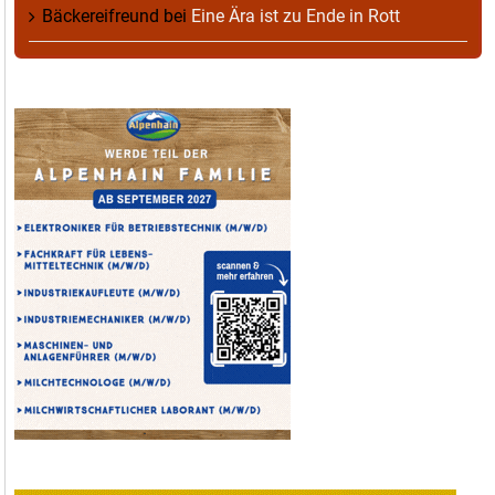
Bäckereifreund
bei
Eine Ära ist zu Ende in Rott