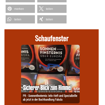
merken
teilen
teilen
teilen
Schaufenster