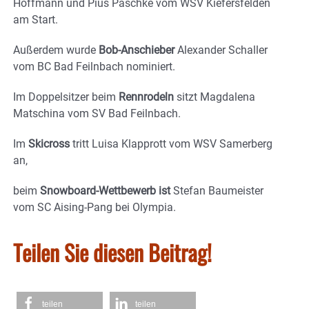
Hoffmann und Pius Paschke vom WSV Kiefersfelden
am Start.
Außerdem wurde
Bob-Anschieber
Alexander Schaller
vom BC Bad Feilnbach nominiert.
Im Doppelsitzer beim
Rennrodeln
sitzt Magdalena
Matschina vom SV Bad Feilnbach.
Im
Skicross
tritt Luisa Klapprott vom WSV Samerberg
an,
beim
Snowboard-Wettbewerb ist
Stefan Baumeister
vom SC Aising-Pang bei Olympia.
Teilen Sie diesen Beitrag!
teilen
teilen