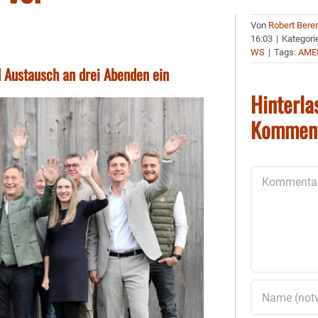
Von
Robert Bere
16:03
|
Kategori
WS
|
Tags:
AME
 Austausch an drei Abenden ein
Hinterla
Kommen
Kommentar