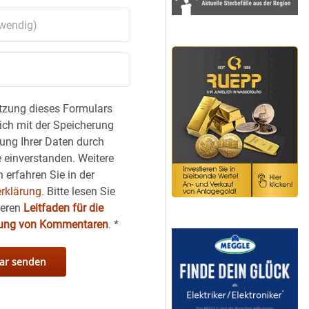
tzung dieses Formulars
sich mit der Speicherung
ung Ihrer Daten durch
 einverstanden. Weitere
 erfahren Sie in der
rklärung.
Bitte lesen Sie
seren
Leitfaden für die
hung von Kommentaren
.
*