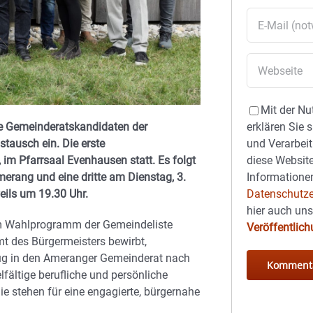
Mit der Nu
erklären Sie 
ie Gemeinderatskandidaten der
und Verarbeit
ausch ein. Die erste
diese Website
im Pfarrsaal Evenhausen statt. Es folgt
Informationen
erang und eine dritte am Dienstag, 3.
Datenschutze
eils um 19.30 Uhr.
hier auch un
um Wahlprogramm der Gemeindeliste
Veröffentlic
mt des Bürgermeisters bewirbt,
zug in den Ameranger Gemeinderat nach
fältige berufliche und persönliche
e stehen für eine engagierte, bürgernahe