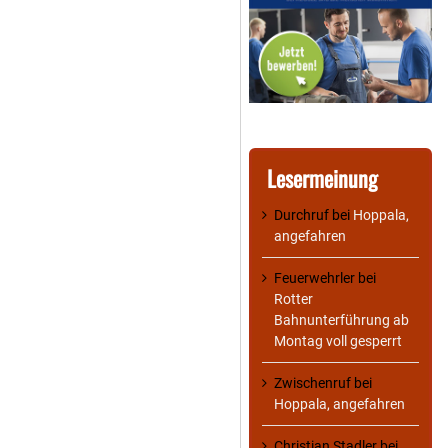
Lesermeinung
Durchruf
bei
Hoppala,
angefahren
Feuerwehrler
bei
Rotter
Bahnunterführung ab
Montag voll gesperrt
Zwischenruf
bei
Hoppala, angefahren
Christian Stadler
bei