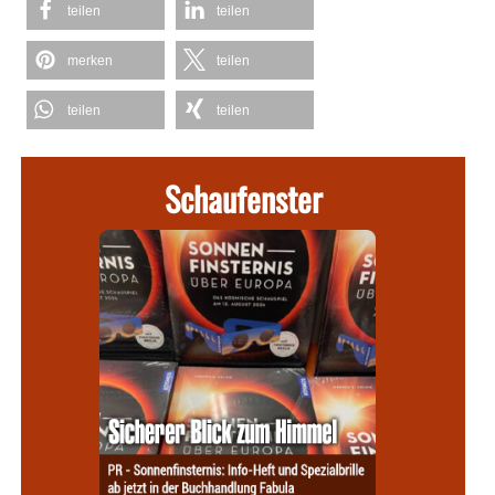
teilen
teilen
merken
teilen
teilen
teilen
Schaufenster