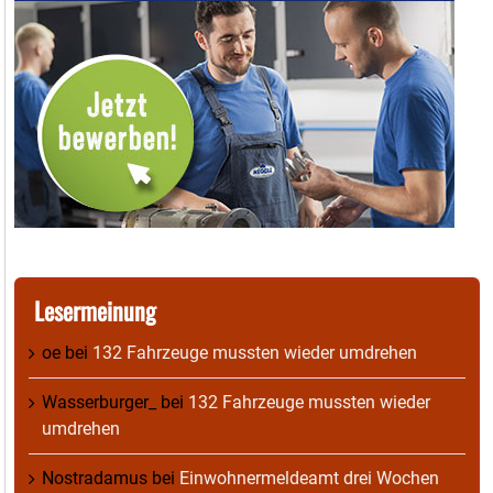
Lesermeinung
oe
bei
132 Fahrzeuge mussten wieder umdrehen
Wasserburger_
bei
132 Fahrzeuge mussten wieder
umdrehen
Nostradamus
bei
Einwohnermeldeamt drei Wochen