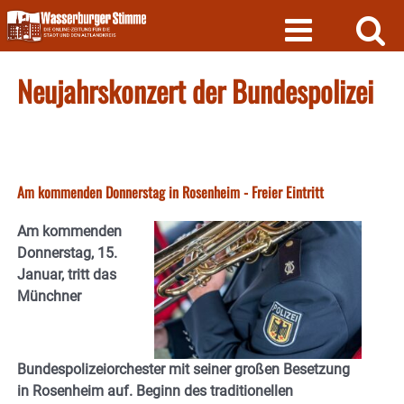
Skip
to
content
Neujahrskonzert der Bundespolizei
Am kommenden Donnerstag in Rosenheim - Freier Eintritt
Am kommenden
Donnerstag, 15.
Januar, tritt das
Münchner
Bundespolizeiorchester mit seiner großen Besetzung
in Rosenheim auf. Beginn des traditionellen