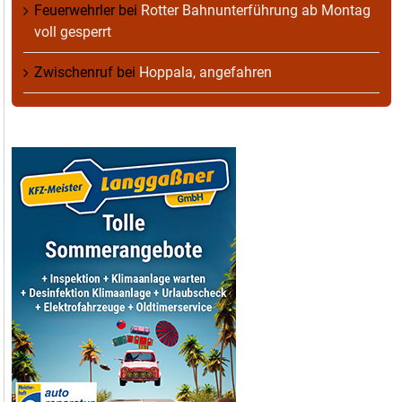
Feuerwehrler
bei
Rotter Bahnunterführung ab Montag
voll gesperrt
Zwischenruf
bei
Hoppala, angefahren