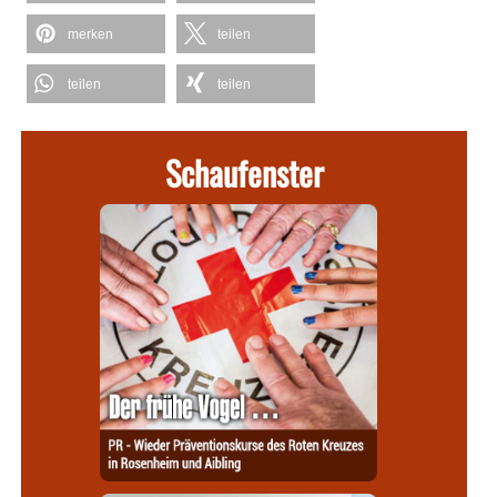
merken
teilen
teilen
teilen
Schaufenster