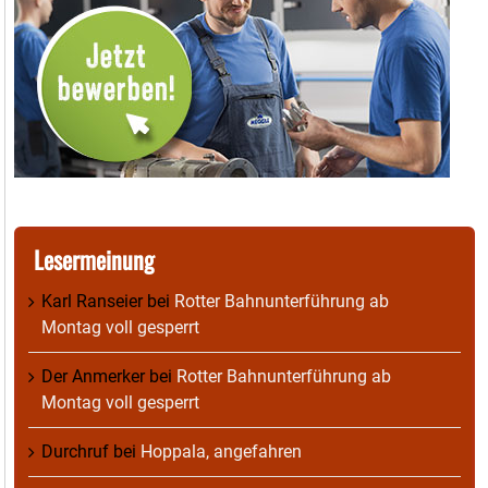
Lesermeinung
Karl Ranseier
bei
Rotter Bahnunterführung ab
Montag voll gesperrt
Der Anmerker
bei
Rotter Bahnunterführung ab
Montag voll gesperrt
Durchruf
bei
Hoppala, angefahren