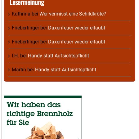
Lesermeinung
Kathrina
bei
Wer vermisst eine Schildkröte?
Friebertinger
bei
Daxenfeuer wieder erlaubt
Friebertinger
bei
Daxenfeuer wieder erlaubt
I.H.
bei
Handy statt Aufsichtspflicht
Martin
bei
Handy statt Aufsichtspflicht