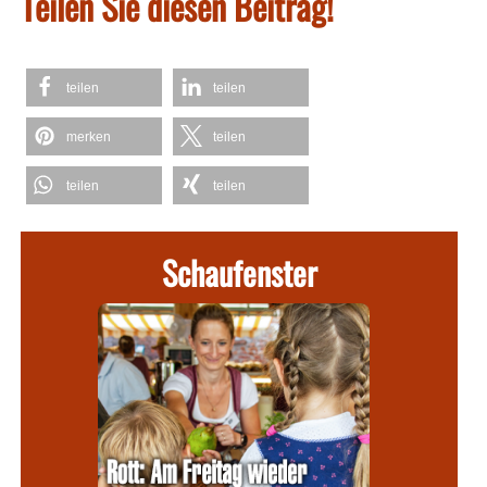
Teilen Sie diesen Beitrag!
teilen
teilen
merken
teilen
teilen
teilen
Schaufenster