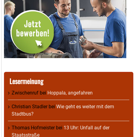
Lesermeinung
Zwischenruf
bei
Hoppala, angefahren
Christian Stadler
bei
Wie geht es weiter mit dem
Stadtbus?
Thomas Hofmeister
bei
13 Uhr: Unfall auf der
Staatsstraße