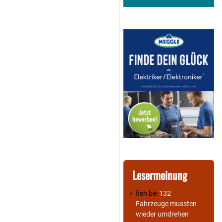
Lesermeinung
fish
bei
132
Fahrzeuge mussten
wieder umdrehen