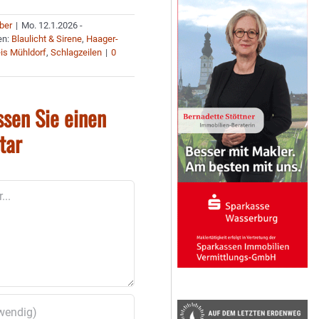
uber
|
Mo. 12.1.2026 -
en:
Blaulicht & Sirene
,
Haager-
is Mühldorf
,
Schlagzeilen
|
0
ssen Sie einen
tar