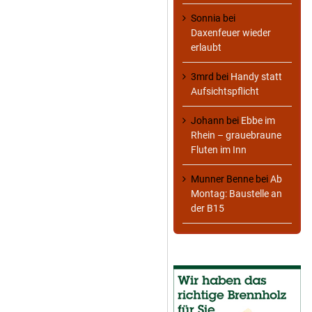
Sonnia
bei
Daxenfeuer wieder
erlaubt
3mrd
bei
Handy statt
Aufsichtspflicht
Johann
bei
Ebbe im
Rhein – grauebraune
Fluten im Inn
Munner Benne
bei
Ab
Montag: Baustelle an
der B15