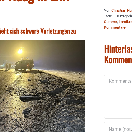
Von
Christian H
19:05
|
Kategori
Stimme
,
Landkre
Kommentare
zieht sich schwere Verletzungen zu
Hinterla
Kommen
Kommentar