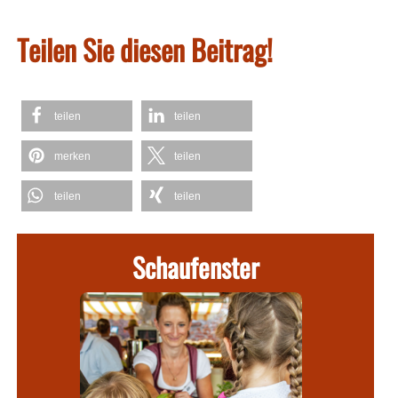
Teilen Sie diesen Beitrag!
teilen
teilen
merken
teilen
teilen
teilen
Schaufenster