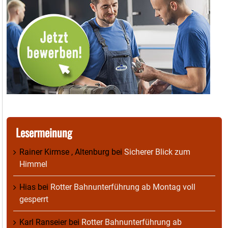
Lesermeinung
Rainer Kirmse , Altenburg
bei
Sicherer Blick zum
Himmel
Hias
bei
Rotter Bahnunterführung ab Montag voll
gesperrt
Karl Ranseier
bei
Rotter Bahnunterführung ab