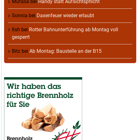
Mufasa
bei
Handy statt Aufsichtspflicht
Sonnia
bei
Daxenfeuer wieder erlaubt
fish
bei
Rotter Bahnunterführung ab Montag voll
gesperrt
Bitz
bei
Ab Montag: Baustelle an der B15