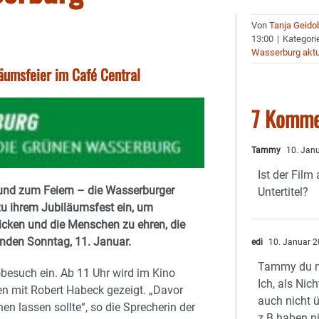
Von
Tanja Geido
13:00
|
Kategori
Wasserburg aktu
äumsfeier im Café Central
7 Komme
Tammy
10. Jan
Ist der Film
Grund zum Feiern – die Wasserburger
Untertitel?
zu ihrem Jubiläumsfest ein, um
icken und die Menschen zu ehren, die
nden Sonntag, 11. Januar.
edi
10. Januar 2
Tammy du n
esuch ein. Ab 11 Uhr wird im Kino
Ich, als Nic
en mit Robert Habeck gezeigt. „Davor
auch nicht ü
en lassen sollte“, so die Sprecherin der
z.B.haben n