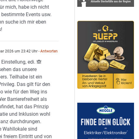
für mich, habe ich nicht
r bestimmte Events usw.
n suche ich mir eben
!
uar 2026 um 23:42 Uhr
- Antworten
 Einstellung, edi. 🙈
sehen das unsere
rs. Teilhabe ist ein
rivileg. Das gilt für den
o wie für den Weg ins
er Barrierefreiheit als
findet, hat das Prinzip
tie und Inklusion wohl
ganz durchdrungen.
e Wahllokale sind
i freiem Eintritt und von