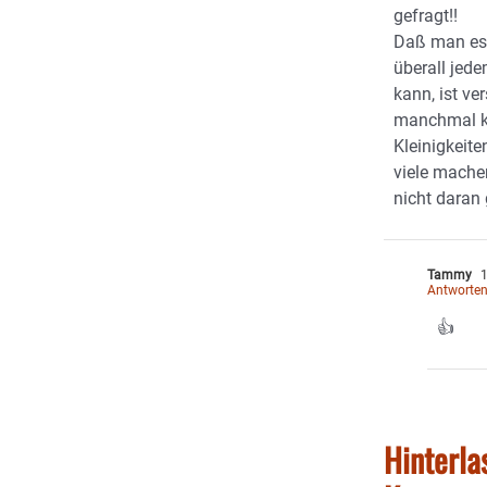
gefragt!!
Daß man es
überall je
kann, ist ve
manchmal k
Kleinigkeite
viele machen
nicht daran
Tammy
1
Antworte
👍
Hinterla