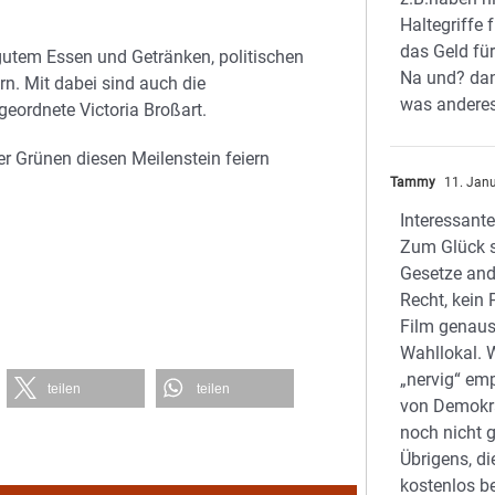
Haltegriffe 
das Geld fü
 gutem Essen und Getränken, politischen
Na und? dan
n. Mit dabei sind auch die
was anderes
ordnete Victoria Broßart.
r Grünen diesen Meilenstein feiern
Tammy
11. Jan
Interessante
Zum Glück 
Gesetze ande
Recht, kein P
Film genaus
Wahllokal. W
„nervig“ emp
teilen
teilen
von Demokra
noch nicht 
Übrigens, di
kostenlos be