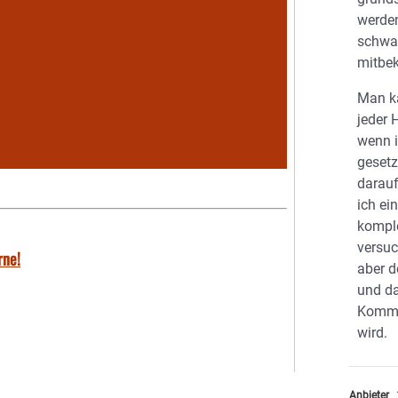
werden
schwa
mitb
Man ka
jeder 
wenn i
gesetz
darauf
ich ei
komple
versuc
rne!
aber d
und da
Komme
wird.
Anbieter