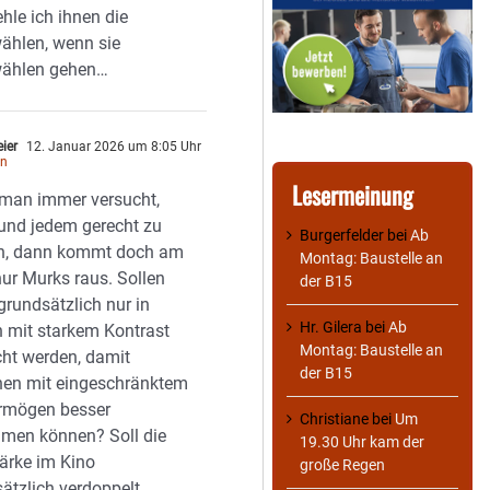
hle ich ihnen die
ählen, wenn sie
wählen gehen…
eier
12. Januar 2026 um 8:05 Uhr
en
Lesermeinung
man immer versucht,
und jedem gerecht zu
Burgerfelder
bei
Ab
n, dann kommt doch am
Montag: Baustelle an
ur Murks raus. Sollen
der B15
grundsätzlich nur in
Hr. Gilera
bei
Ab
 mit starkem Kontrast
Montag: Baustelle an
ht werden, damit
der B15
nen mit eingeschränktem
rmögen besser
Christiane
bei
Um
hmen können? Soll die
19.30 Uhr kam der
ärke im Kino
große Regen
ätzlich verdoppelt