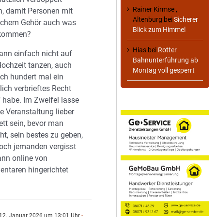
Rainer Kirmse ,
, damit Personen mit
Altenburg
bei
Sicherer
chem Gehör auch was
Blick zum Himmel
ekommen?
Hias
bei
Rotter
nn einfach nicht auf
Bahnunterführung ab
Hochzeit tanzen, auch
Montag voll gesperrt
ch hundert mal ein
lich verbrieftes Recht
 habe. Im Zweifel lasse
ne Veranstaltung lieber
tt sein, bevor man
ht, sein bestes zu geben,
och jemanden vergisst
nn online von
ntaren hingerichtet
12. Januar 2026 um 13:01 Uhr
-