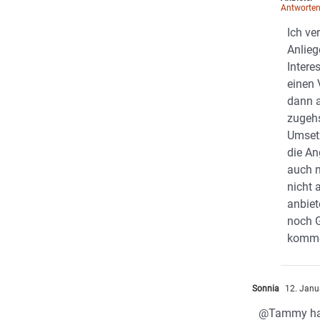
Antworte
Ich ve
Anlieg
Intere
einen 
dann a
zugehs
Umsetz
die An
auch n
nicht 
anbiet
noch G
komme
Sonnia
12. Janu
@Tammy hatt