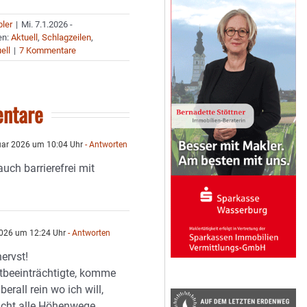
bler
|
Mi. 7.1.2026 -
en:
Aktuell
,
Schlagzeilen
,
ell
|
7 Kommentare
ntare
uar 2026 um 10:04 Uhr
- Antworten
 auch barrierefrei mit
026 um 12:24 Uhr
- Antworten
ervst!
htbeeinträchtigte, komme
berall rein wo ich will,
icht alle Höhenwege