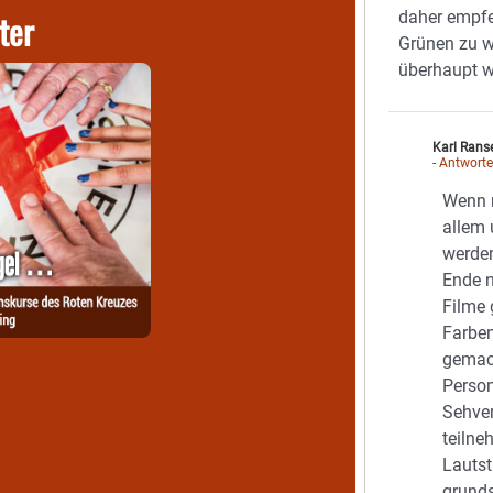
ter
daher empfe
Grünen zu w
überhaupt 
Karl Rans
- Antwort
Wenn 
allem 
werde
Ende n
Filme 
Farben
gemac
Perso
Sehve
teilne
Lautst
grunds