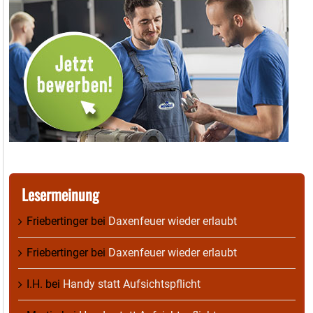
Lesermeinung
Friebertinger
bei
Daxenfeuer wieder erlaubt
Friebertinger
bei
Daxenfeuer wieder erlaubt
I.H.
bei
Handy statt Aufsichtspflicht