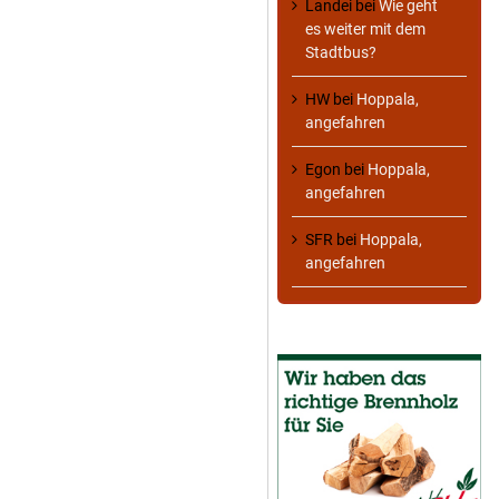
Landei
bei
Wie geht
es weiter mit dem
Stadtbus?
HW
bei
Hoppala,
angefahren
Egon
bei
Hoppala,
angefahren
SFR
bei
Hoppala,
angefahren