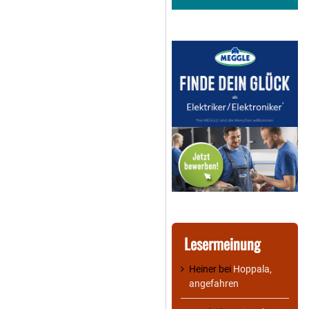
Lesermeinung
Heiner
bei
Hoppala,
angefahren