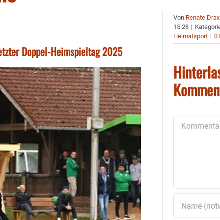
Von
Renate Drax
15:28
|
Kategori
Heimatsport
|
0
Letzter Doppel-Heimspieltag 2025
Hinterla
Kommen
Kommentar