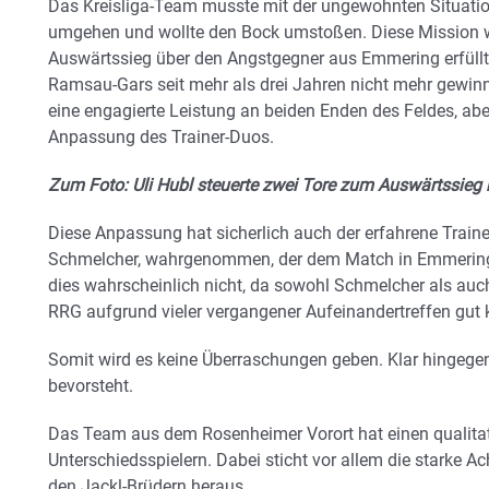
Das Kreisliga-Team musste mit der ungewohnten Situati
umgehen und wollte den Bock umstoßen. Diese Mission w
Auswärtssieg über den Angstgegner aus Emmering erfüllt
Ramsau-Gars seit mehr als drei Jahren nicht mehr gewin
eine engagierte Leistung an beiden Enden des Feldes, abe
Anpassung des Trainer-Duos.
Zum Foto: Uli Hubl steuerte zwei Tore zum Auswärtssieg b
Diese Anpassung hat sicherlich auch der erfahrene Train
Schmelcher, wahrgenommen, der dem Match in Emmering
dies wahrscheinlich nicht, da sowohl Schmelcher als au
RRG aufgrund vieler vergangener Aufeinandertreffen gut 
Somit wird es keine Überraschungen geben. Klar hingege
bevorsteht.
Das Team aus dem Rosenheimer Vorort hat einen qualitat
Unterschiedsspielern. Dabei sticht vor allem die starke 
den Jackl-Brüdern heraus.